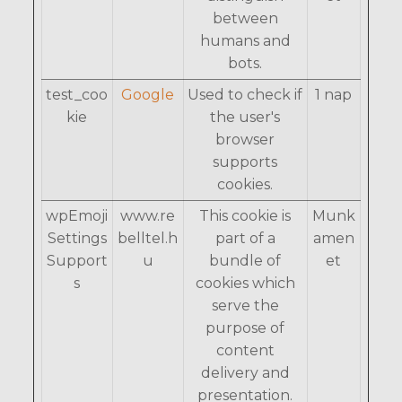
between
humans and
bots.
test_coo
Google
Used to check if
1 nap
kie
the user's
browser
supports
cookies.
wpEmoji
www.re
This cookie is
Munk
Settings
belltel.h
part of a
amen
Support
u
bundle of
et
s
cookies which
serve the
purpose of
content
delivery and
presentation.