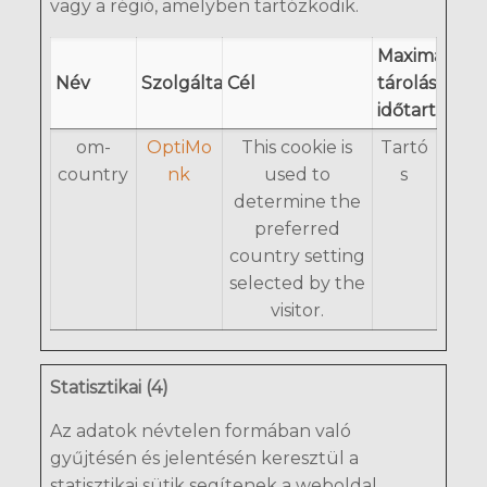
vagy a régió, amelyben tartózkodik.
Maximális
Név
Szolgáltató
Cél
tárolási
időtartam
om-
OptiMo
This cookie is
Tartó
country
nk
used to
s
determine the
preferred
country setting
selected by the
visitor.
Statisztikai (4)
Az adatok névtelen formában való
gyűjtésén és jelentésén keresztül a
statisztikai sütik segítenek a weboldal