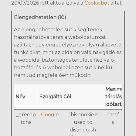
20/07/2026 lett aktualizálva a
Cookiebot
által:
Elengedhetetlen (10)
Az elengedhetetlen sütik segítenek
használhatóvá tenni a weboldalunkat
azáltal, hogy engedélyeznek olyan alapvető
funkciókat, mint az oldalon való navigáció és
a weboldal biztonságos területeihez való
hozzáférés. A weboldal ezen sütik nélkül
nem tud megfelelően működni.
Maximális
Név
Szolgáltató
Cél
tárolási
időtartam
_grecap
Google
This cookie is
Tartó
tcha
used to
s
distinguish