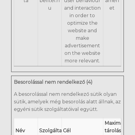
ta
belltel.h
user behaviour
amen
u
and interaction
et
in order to
optimize the
website and
make
advertisement
on the website
more relevant.
Besorolással nem rendelkező (4)
A besorolással nem rendelkező sütik olyan
sütik, amelyek még besorolás alatt állnak, az
egyéni sütik szolgáltatóival együtt.
Maximális
Név
Szolgáltató
Cél
tárolási