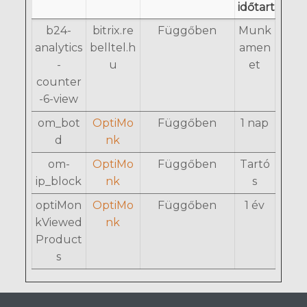
időtartam
b24-
bitrix.re
Függőben
Munk
analytics
belltel.h
amen
-
u
et
counter
-6-view
om_bot
OptiMo
Függőben
1 nap
d
nk
om-
OptiMo
Függőben
Tartó
ip_block
nk
s
optiMon
OptiMo
Függőben
1 év
kViewed
nk
Product
s