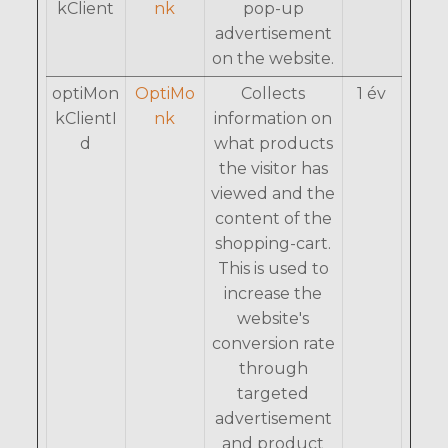
kClient
nk
pop-up
advertisement
on the website.
optiMon
OptiMo
Collects
1 év
kClientI
nk
information on
d
what products
the visitor has
viewed and the
content of the
shopping-cart.
This is used to
increase the
website's
conversion rate
through
targeted
advertisement
and product