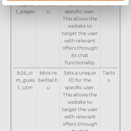
m_gues
belltel.h
ID for the
s
t_pages
u
specific user.
This allows the
website to
target the user
with relevant
offers through
its chat
functionality.
b24_cr
bitrix.re
Sets a unique
Tartó
m_gues
belltel.h
ID for the
s
t_utm
u
specific user.
This allows the
website to
target the user
with relevant
offers through