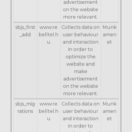
advertisement
on the website
more relevant.
sbjs_first
www.re
Collects data on
Munk
_add
belltel.h
user behaviour
amen
u
and interaction
et
in order to
optimize the
website and
make
advertisement
on the website
more relevant.
sbjs_mig
www.re
Collects data on
Munk
rations
belltel.h
user behaviour
amen
u
and interaction
et
in order to