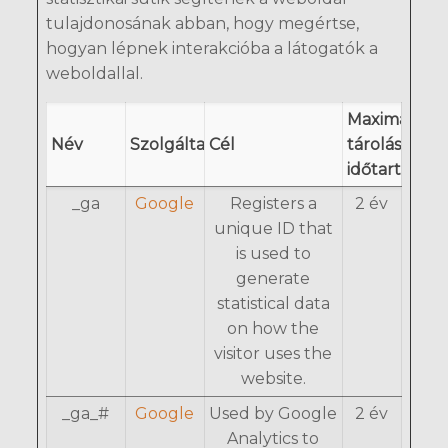
tulajdonosának abban, hogy megértse,
hogyan lépnek interakcióba a látogatók a
weboldallal.
Maximális
Név
Szolgáltató
Cél
tárolási
időtartam
_ga
Google
Registers a
2 év
unique ID that
is used to
generate
statistical data
on how the
visitor uses the
website.
_ga_#
Google
Used by Google
2 év
Analytics to