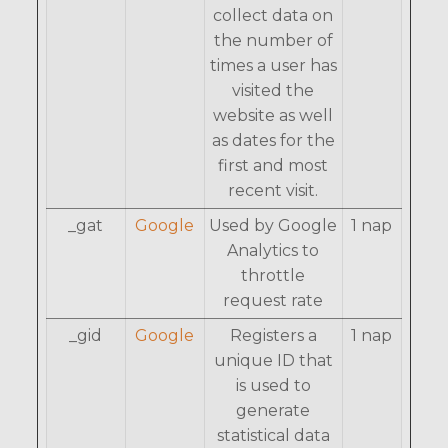
collect data on
the number of
times a user has
visited the
website as well
as dates for the
first and most
recent visit.
_gat
Google
Used by Google
1 nap
Analytics to
throttle
request rate
_gid
Google
Registers a
1 nap
unique ID that
is used to
generate
statistical data