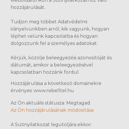
weboldalunkon a Sütinyilatkozathoz való
hozzájárulását.
Tudjon meg többet Adatvédelmi
irányelvünkben arról, kik vagyunk, hogyan
léphet velünk kapcsolatba és hogyan
dolgozzunk fel a személyes adatokat.
Kérjük, közölje beleegyezési azonosítóját és
dátumát, amikor a beleegyezésével
kapcsolatban hozzánk fordul.
Hozzájárulása a következő domainekre
érvényes: www.rebelltel.hu
Az Ön aktuális státusza: Megtagad.
Az Ön hozzájárulásának módosítása
A Sütinyilatkozat legutoljára ekkor: