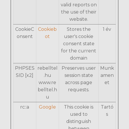
valid reports on
the use of their
website.
CookieC
Cookieb
Stores the
1 év
onsent
ot
user's cookie
consent state
for the current
domain
PHPSES
rebelltel
Preserves user
Munk
SID [x2]
.hu
session state
amen
www.re
across page
et
belltel.h
requests.
u
rc::a
Google
This cookie is
Tartó
used to
s
distinguish
between