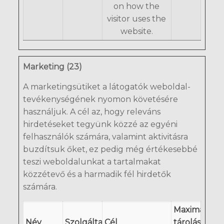
on how the
visitor uses the
website.
Marketing (23)
A marketingsütiket a látogatók weboldal-
tevékenységének nyomon követésére
használjuk. A cél az, hogy releváns
hirdetéseket tegyünk közzé az egyéni
felhasználók számára, valamint aktivitásra
buzdítsuk őket, ez pedig még értékesebbé
teszi weboldalunkat a tartalmakat
közzétevő és a harmadik fél hirdetők
számára.
Maximális
Név
Szolgáltató
Cél
tárolási