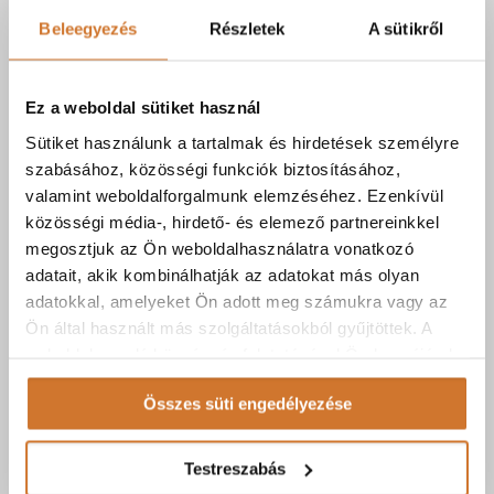
across websites
Beleegyezés
Részletek
A sütikről
using their
services.
Ez a weboldal sütiket használ
_gcl_ls
Google
Tracks the
Tartó
conversion rate
s
Sütiket használunk a tartalmak és hirdetések személyre
between the
szabásához, közösségi funkciók biztosításához,
valamint weboldalforgalmunk elemzéséhez. Ezenkívül
user and the
közösségi média-, hirdető- és elemező partnereinkkel
advertisement
megosztjuk az Ön weboldalhasználatra vonatkozó
banners on the
adatait, akik kombinálhatják az adatokat más olyan
website - This
adatokkal, amelyeket Ön adott meg számukra vagy az
serves to
Ön által használt más szolgáltatásokból gyűjtöttek. A
optimise the
weboldalon való böngészés folytatásával Ön hozzájárul a
relevance of
sütik használatához.
the
Összes süti engedélyezése
advertisements
on the website.
Testreszabás
b24_cr
bitrix.re
Sets a unique
Tartó