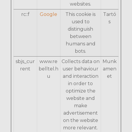
websites.
rc::f
Google
This cookie is
Tartó
used to
s
distinguish
between
humans and
bots.
sbjs_cur
www.re
Collects data on
Munk
rent
belltel.h
user behaviour
amen
u
and interaction
et
in order to
optimize the
website and
make
advertisement
on the website
more relevant.