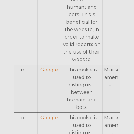
humans and
bots. This is
beneficial for
the website, in
order to make
valid reports on
the use of their
website.
rc::b
Google
This cookie is
Munk
used to
amen
distinguish
et
between
humans and
bots.
rc::c
Google
This cookie is
Munk
used to
amen
distinguish
et