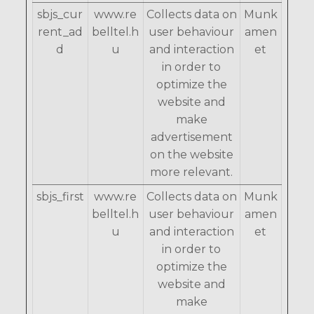
sbjs_cur
www.re
Collects data on
Munk
rent_ad
belltel.h
user behaviour
amen
d
u
and interaction
et
in order to
optimize the
website and
make
advertisement
on the website
more relevant.
sbjs_first
www.re
Collects data on
Munk
belltel.h
user behaviour
amen
u
and interaction
et
in order to
optimize the
website and
make