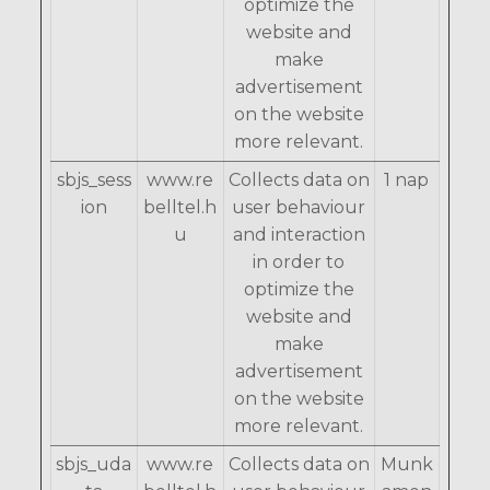
optimize the
website and
make
advertisement
on the website
more relevant.
sbjs_sess
www.re
Collects data on
1 nap
ion
belltel.h
user behaviour
u
and interaction
in order to
optimize the
website and
make
advertisement
on the website
more relevant.
sbjs_uda
www.re
Collects data on
Munk