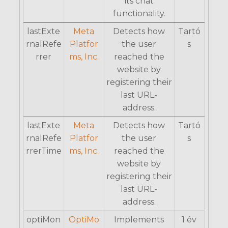
its chat
functionality.
lastExte
Meta
Detects how
Tartó
rnalRefe
Platfor
the user
s
rrer
ms, Inc.
reached the
website by
registering their
last URL-
address.
lastExte
Meta
Detects how
Tartó
rnalRefe
Platfor
the user
s
rrerTime
ms, Inc.
reached the
website by
registering their
last URL-
address.
optiMon
OptiMo
Implements
1 év