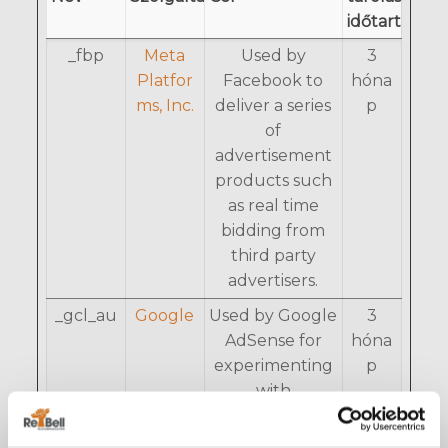
időtartam
_fbp
Meta
Used by
3
Platfor
Facebook to
hóna
ms, Inc.
deliver a series
p
of
advertisement
products such
as real time
bidding from
third party
advertisers.
_gcl_au
Google
Used by Google
3
AdSense for
hóna
experimenting
p
with
advertisement
efficiency