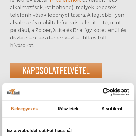
alkalmazások, (softphone) melyek képesek
telefonhívások lebonyolítására. A legtöbb ilyen
alkalmazás mobiltelefonra is telepíthető, mint
például, a Zoiper, XLite és Bria, így kötetlenül és
diszkréten kezdeményezhet titkosított
hívásokat.
KAPCSOLATFELVÉTEL
Globális hozzáférés
A szolgáltatás stabil internetkapcsolat esetén a
Beleegyezés
Részletek
A sütikről
világ bármely pontján elérhető.
Titkosított konferenciahívás
Ez a weboldal sütiket használ