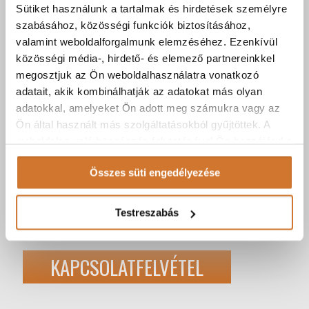
Sütiket használunk a tartalmak és hirdetések személyre
Biztonságos konferencia hívás hálózaton belül,
szabásához, közösségi funkciók biztosításához,
akár korlátlan résztvevővel.
valamint weboldalforgalmunk elemzéséhez. Ezenkívül
Könnyen és diszkréten használható
közösségi média-, hirdető- és elemező partnereinkkel
megosztjuk az Ön weboldalhasználatra vonatkozó
adatait, akik kombinálhatják az adatokat más olyan
A megszokott felhasználói szokásokat nem
adatokkal, amelyeket Ön adott meg számukra vagy az
befolyásolja a használata.
Ön által használt más szolgáltatásokból gyűjtöttek. A
Kiszámítható költségek
weboldalon való böngészés folytatásával Ön hozzájárul a
sütik használatához.
Összes süti engedélyezése
A rejtett költségeket nem tartalmazó havidíjas
szolgáltatás, a felhasználók közt díjmentes és
korlátlan hívásokat biztosít apró betűk nélkül.
Testreszabás
KAPCSOLATFELVÉTEL