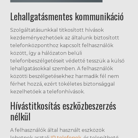
Lehallgatásmentes kommunikáció
Szolgáltatásunkkal titkosított hívások
kezdeményezhetőek az általunk biztosított
telefonközponthoz kapcsolt felhasználók
között, így a hálózaton belüli
telefonbeszélgetéseit védetté tesszük a külső
lehallgatásokkal szemben. A felhasználók
közötti beszélgetésekhez harmadik fél nem
férhet hozzá, ezért tökéletes biztonsággal
kezelhetőek a telefonhívások.
Hívástitkosítás eszközbeszerzés
nélkül
A felhasználók által használt eszközök
lehetnek asztali
IP telefonok,
és telepíthető