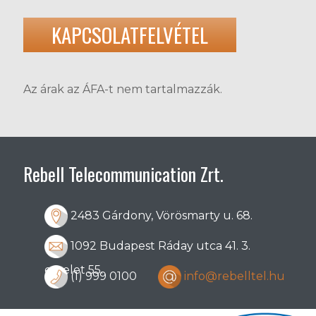
KAPCSOLATFELVÉTEL
Az árak az ÁFA-t nem tartalmazzák.
Rebell Telecommunication Zrt.
2483 Gárdony, Vörösmarty u. 68.
1092 Budapest Ráday utca 41. 3.
emelet 55.
(1) 999 0100
info@rebelltel.hu