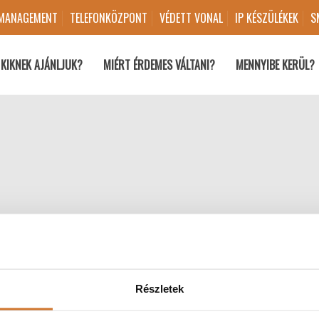
 MANAGEMENT
TELEFONKÖZPONT
VÉDETT VONAL
IP KÉSZÜLÉKEK
S
KIKNEK AJÁNLJUK?
MIÉRT ÉRDEMES VÁLTANI?
MENNYIBE KERÜL?
Sikeres kapcsolatfelvétel!
Részletek
elő érdeklődését, munkatársunk 3 órán belül felveszi ö