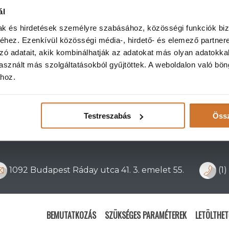
ál
mak és hirdetések személyre szabásához, közösségi funkciók biz
hez. Ezenkívül közösségi média-, hirdető- és elemező partner
zó adatait, akik kombinálhatják az adatokat más olyan adatokka
sznált más szolgáltatásokból gyűjtöttek. A weboldalon való bö
ához.
Testreszabás
Össz
1092 Budapest Ráday utca 41. 3. emelet 55.
(1
BEMUTATKOZÁS
SZÜKSÉGES PARAMÉTEREK
LETÖLTHE