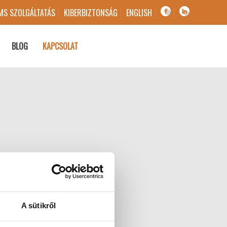
MS SZOLGÁLTATÁS
KIBERBIZTONSÁG
ENGLISH
BLOG
KAPCSOLAT
A sütikről
nnel a kapcsolatot.