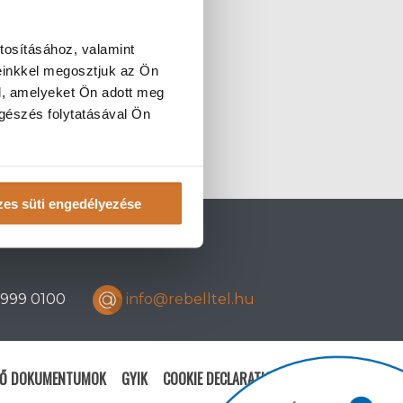
tosításához, valamint
einkkel megosztjuk az Ön
l, amelyeket Ön adott meg
ngészés folytatásával Ön
es süti engedélyezése
) 999 0100
info@rebelltel.hu
TŐ DOKUMENTUMOK
GYIK
COOKIE DECLARATION