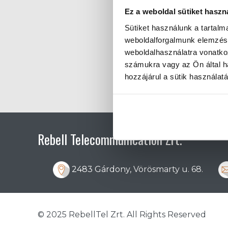
Ez a weboldal sütiket haszn
Sütiket használunk a tartal
weboldalforgalmunk elemzésé
weboldalhasználatra vonatko
számukra vagy az Ön által ha
hozzájárul a sütik használat
Rebell Telecommunication Zrt.
2483 Gárdony, Vörösmarty u. 68.
© 2025 RebellTel Zrt. All Rights Reserved