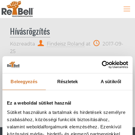
Hívásrögzítés
Közreadta
Findeisz Roland
at
2017-09-
25
Az ügyfélkezelést magasabb szintre emelheti.
Beleegyezés
Részletek
A sütikről
Lehetőség van minden ki- és bejövő hívás
hanganyagát rögzíteni. Ügyfeleink számára
Ez a weboldal sütiket használ
egyedi, azonosítást igénylő felületet
biztosítunk, ahonnan a rögzített
Sütiket használunk a tartalmak és hirdetések személyre
beszélgetések letölthetők.
szabásához, közösségi funkciók biztosításához,
valamint weboldalforgalmunk elemzéséhez. Ezenkívül
közösségi média-, hirdető- és elemező partnereinkkel