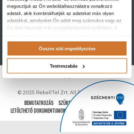
Rebell Telecommunication Zrt.
megosztjuk az Ön weboldalhasználatra vonatkozó
adatait, akik kombinálhatják az adatokat más olyan
adatokkal, amelyeket Ön adott meg számukra vagy az
2483 Gárdony, Vörösmarty u. 68.
Ön által használt más szolgáltatásokból gyűjtöttek. A
weboldalon való böngészés folytatásával Ön hozzájárul a
1092 Budapest Ráday utca 41. 3.
sütik használatához.
Összes süti engedélyezése
emelet 55.
(1) 999 0100
info@rebelltel.hu
Testreszabás
© 2025 RebellTel Zrt. All Rights Reserved
BEMUTATKOZÁS
SZÜKSÉGES PARAMÉTEREK
LETÖLTHETŐ DOKUMENTUMOK
GYIK
COOKIE DECLARATION