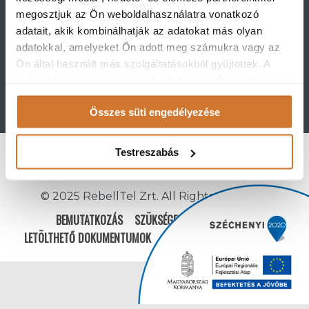
Rebell Telecommunication Zrt.
megosztjuk az Ön weboldalhasználatra vonatkozó
adatait, akik kombinálhatják az adatokat más olyan
2483 Gárdony, Vörösmarty u. 68.
adatokkal, amelyeket Ön adott meg számukra vagy az
Ön által használt más szolgáltatásokból gyűjtöttek. A
1092 Budapest Ráday utca 41. 3.
weboldalon való böngészés folytatásával Ön hozzájárul a
emelet 55.
sütik használatához.
(1) 999 0100
info@rebelltel.hu
Összes süti engedélyezése
Testreszabás
© 2025 RebellTel Zrt. All Rights Reserved
BEMUTATKOZÁS
SZÜKSÉGES PARAMÉTEREK
LETÖLTHETŐ DOKUMENTUMOK
GYIK
COOKIE DECLARATION