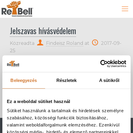
Jelszavas hívásvédelem
Közreadta
Findeisz Roland
at
2017-09-
25
Lehetőség van a hívás kezdeményezés
Beleegyezés
Részletek
A sütikről
jelszavas védelemmel történő ellátására, hogy
a szervezeten belül meghatározott
Ez a weboldal sütiket használ
munkavállalók / kollégák csak meghatározott
hívásokat bonyolíthassanak.
Sütiket használunk a tartalmak és hirdetések személyre
szabásához, közösségi funkciók biztosításához,
valamint weboldalforgalmunk elemzéséhez. Ezenkívül
közösségi média-, hirdető- és elemező partnereinkkel