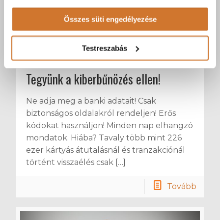
sütik használatához.
Összes süti engedélyezése
Testreszabás
Hriskó László
at
2025-07-21
Tegyünk a kiberbűnözés ellen!
Ne adja meg a banki adatait! Csak
biztonságos oldalakról rendeljen! Erős
kódokat használjon! Minden nap elhangzó
mondatok. Hiába? Tavaly több mint 226
ezer kártyás átutalásnál és tranzakciónál
történt visszaélés csak
[…]
Tovább