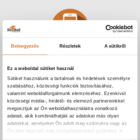
Beleegyezés
Részletek
A sütikről
SMS SZOLGÁLTATÁS
Ez a weboldal sütiket használ
A telefonon érkező szöveges üzeneteket
Sütiket használunk a tartalmak és hirdetések személyre
szinte biztos, hogy megnyitjuk – 98%-os a
szabásához, közösségi funkciók biztosításához,
megnyitási statisztika
valamint weboldalforgalmunk elemzéséhez. Ezenkívül
közösségi média-, hirdető- és elemező partnereinkkel
megosztjuk az Ön weboldalhasználatra vonatkozó
adatait, akik kombinálhatják az adatokat más olyan
adatokkal, amelyeket Ön adott meg számukra vagy az
Ön által használt más szolgáltatásokból gyűjtöttek. A
weboldalon való böngészés folytatásával Ön hozzájárul a