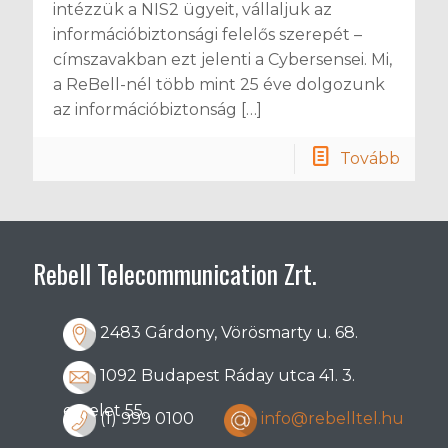
intézzük a NIS2 ügyeit, vállaljuk az
információbiztonsági felelős szerepét –
címszavakban ezt jelenti a Cybersensei. Mi,
a ReBell-nél több mint 25 éve dolgozunk
az információbiztonság
[…]
Tovább
Rebell Telecommunication Zrt.
2483 Gárdony, Vörösmarty u. 68.
1092 Budapest Ráday utca 41. 3.
emelet 55.
(1) 999 0100
info@rebelltel.hu