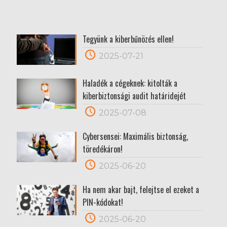
Tegyünk a kiberbűnözés ellen!
2025-07-21
Haladék a cégeknek: kitolták a
kiberbiztonsági audit határidejét
2025-07-08
Cybersensei: Maximális biztonság,
töredékáron!
2025-06-20
Ha nem akar bajt, felejtse el ezeket a
PIN-kódokat!
2025-06-20