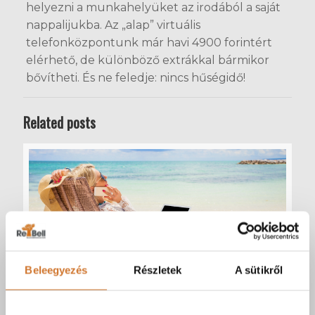
helyezni a munkahelyüket az irodából a saját
nappalijukba. Az „alap” virtuális
telefonközpontunk már havi 4900 forintért
elérhető, de különböző extrákkal bármikor
bővítheti. És ne feledje: nincs hűségidő!
Related posts
Beleegyezés
Részletek
A sütikről
forrás: Canva.com