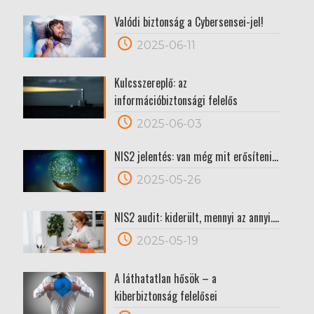
Valódi biztonság a Cybersensei-jel!
2025-06-11
Kulcsszereplő: az
információbiztonsági felelős
2025-06-03
NIS2 jelentés: van még mit erősíteni…
2025-05-26
NIS2 audit: kiderült, mennyi az annyi….
2025-05-19
A láthatatlan hősök – a
kiberbiztonság felelősei