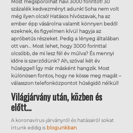
Most megspórolhat havi 3000 forintot! 30
százalék kedvezményt adunk! Soha nem volt
még ilyen olcsó! Hatásos hívószavak, ha az
ember épp vásárolna valamit könnyen bedől
ezeknek, és figyelmen kívül hagyja az
apróbetűs részeket. Pedig a lényeg általában
ott van… Most lehet, hogy 3000 forinttal
olcsóbb, de mi lesz fél év múlva? És mennyi
időre is szerződünk? Ah, szóval két év
hűséggel! Így már másként hangzik. Most
különösen fontos, hogy ne kösse meg magát –
válasszon telefonközpontot hűségidő nélkül!
Világjárvány után, közben és
előtt…
A koronavírus-járványról és hatásairól sokat
írtunk eddig is
blogunkban
.