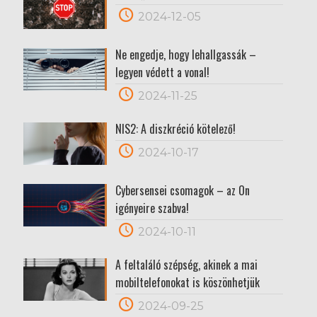
2024-12-05
Ne engedje, hogy lehallgassák –
legyen védett a vonal!
2024-11-25
NIS2: A diszkréció kötelező!
2024-10-17
Cybersensei csomagok – az Ön
igényeire szabva!
2024-10-11
A feltaláló szépség, akinek a mai
mobiltelefonokat is köszönhetjük
2024-09-25