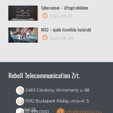
Cybersensei – átfogó védelem
2024-09-10
NIS2 – újabb tízmilliós határidő
2024-08-29
Rebell Telecommunication Zrt.
2483 Gárdony, Vörösmarty u. 68.
1092 Budapest Ráday utca 41. 3.
emelet 55.
(1) 999 0100
info@rebelltel.hu