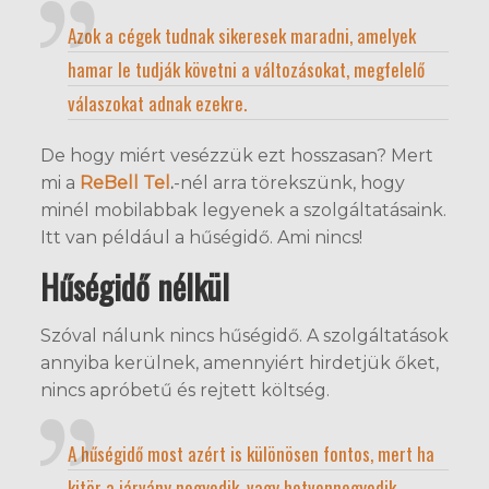
Azok a cégek tudnak sikeresek maradni, amelyek
hamar le tudják követni a változásokat, megfelelő
válaszokat adnak ezekre.
De hogy miért vesézzük ezt hosszasan? Mert
mi a
ReBell Tel
.
-nél arra törekszünk, hogy
minél mobilabbak legyenek a szolgáltatásaink.
Itt van például a hűségidő. Ami nincs!
Hűségidő nélkül
Szóval nálunk nincs hűségidő. A szolgáltatások
annyiba kerülnek, amennyiért hirdetjük őket,
nincs apróbetű és rejtett költség.
A hűségidő most azért is különösen fontos, mert ha
kitör a járvány negyedik, vagy hetvennegyedik