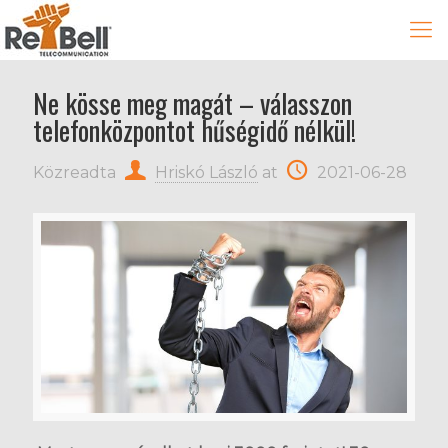
Ne kösse meg magát – válasszon
telefonközpontot hűségidő nélkül!
Közreadta
Hriskó László
at
2021-06-28