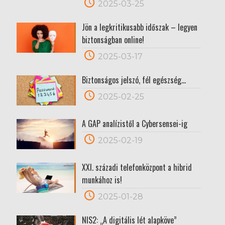
2025-03-25
Jön a legkritikusabb időszak – legyen
biztonságban online!
2025-03-17
Biztonságos jelszó, fél egészség…
2025-02-25
A GAP analízistől a Cybersensei-ig
2025-02-19
XXI. századi telefonközpont a hibrid
munkához is!
2025-01-28
NIS2: „A digitális lét alapköve”