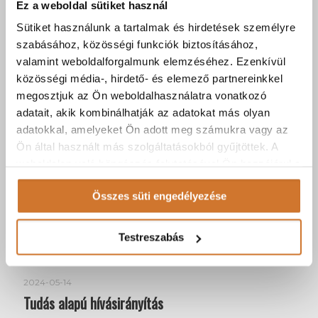
Ez a weboldal sütiket használ
2025-01-28
Sütiket használunk a tartalmak és hirdetések személyre
XXI. századi telefonközpont a hibrid munkához is!
szabásához, közösségi funkciók biztosításához,
valamint weboldalforgalmunk elemzéséhez. Ezenkívül
Tovább
közösségi média-, hirdető- és elemező partnereinkkel
megosztjuk az Ön weboldalhasználatra vonatkozó
adatait, akik kombinálhatják az adatokat más olyan
adatokkal, amelyeket Ön adott meg számukra vagy az
Ön által használt más szolgáltatásokból gyűjtöttek. A
weboldalon való böngészés folytatásával Ön hozzájárul a
sütik használatához.
Összes süti engedélyezése
Testreszabás
2024-05-14
Tudás alapú hívásirányítás