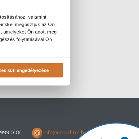
tosításához, valamint
einkkel megosztjuk az Ön
l, amelyeket Ön adott meg
ngészés folytatásával Ön
es süti engedélyezése
) 999 0100
info@rebelltel.hu