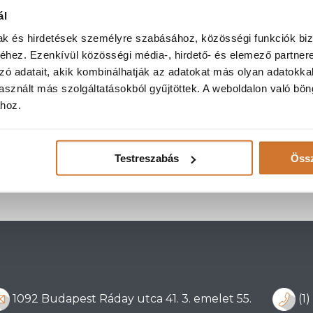
ál
mak és hirdetések személyre szabásához, közösségi funkciók biz
hez. Ezenkívül közösségi média-, hirdető- és elemező partner
zó adatait, akik kombinálhatják az adatokat más olyan adatokka
sznált más szolgáltatásokból gyűjtöttek. A weboldalon való bö
ához.
Testreszabás
Össz
1092 Budapest Ráday utca 41. 3. emelet 55.
(1