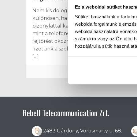
Ez a weboldal sütiket haszn
Nem kis dolog a Heuréka!-élmény,
Sütiket használunk a tartal
különösen, ha egy olyan rendszeres
weboldalforgalmunk elemzésé
bizonylattal kapcsolatban tapasztaljuk,
weboldalhasználatra vonatko
mint a telefonszámla. Elvileg nem kéne
számukra vagy az Ön által ha
fejtörést okoznia számunkra, végül is mi
hozzájárul a sütik használat
fizetünk a szolgáltatásért, melynek része
[…]
Tovább
Rebell Telecommunication Zrt.
2483 Gárdony, Vörösmarty u. 68.