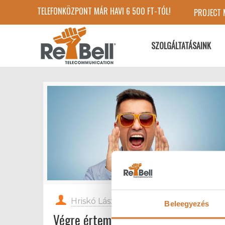
TELEFONKÖZPONT MÁR HAVI 6 500 FT-TÓL!
PROJECT
SZOLGÁLTATÁSAINK
Hriskó László
at
2018-08-16
Beleegyezés
Végre értem a telefonszámlát!