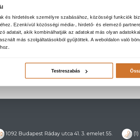
ál
mak és hirdetések személyre szabásához, közösségi funkciók biz
hez. Ezenkívül közösségi média-, hirdető- és elemező partner
zó adatait, akik kombinálhatják az adatokat más olyan adatokka
sznált más szolgáltatásokból gyűjtöttek. A weboldalon való bö
ához.
Testreszabás
Össz
1092 Budapest Ráday utca 41. 3. emelet 55.
(1