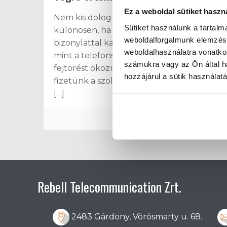
Ez a weboldal sütiket haszn
Nem kis dolog a Heuréka!-élmény,
Sütiket használunk a tartal
különösen, ha egy olyan rendszeres
weboldalforgalmunk elemzésé
bizonylattal kapcsolatban tapasztaljuk,
weboldalhasználatra vonatko
mint a telefonszámla. Elvileg nem kéne
számukra vagy az Ön által ha
fejtörést okoznia számunkra, végül is mi
hozzájárul a sütik használat
fizetünk a szolgáltatásért, melynek része
[…]
Tovább
Rebell Telecommunication Zrt.
2483 Gárdony, Vörösmarty u. 68.