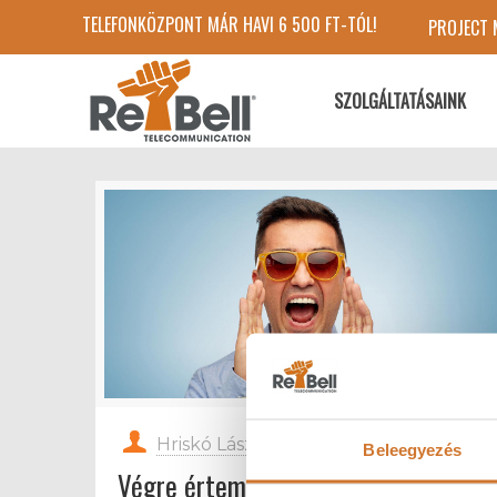
TELEFONKÖZPONT MÁR HAVI 6 500 FT-TÓL!
PROJECT
SZOLGÁLTATÁSAINK
Hriskó László
at
2018-08-16
Beleegyezés
Végre értem a telefonszámlát!