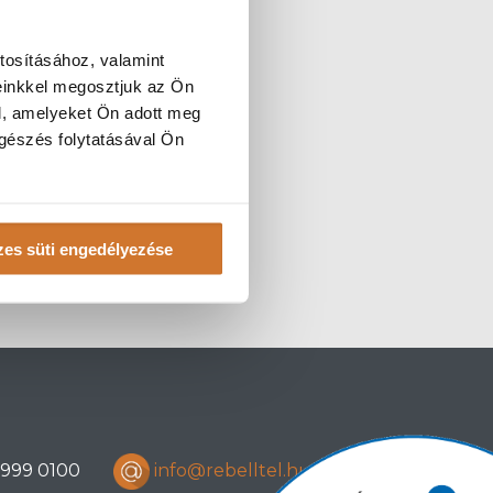
tosításához, valamint
einkkel megosztjuk az Ön
l, amelyeket Ön adott meg
ngészés folytatásával Ön
es süti engedélyezése
) 999 0100
info@rebelltel.hu