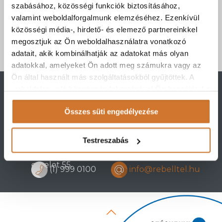
szabásához, közösségi funkciók biztosításához,
Nyerj egérutat a panaszkezelésben.
valamint weboldalforgalmunk elemzéséhez. Ezenkívül
közösségi média-, hirdető- és elemező partnereinkkel
Tovább
megosztjuk az Ön weboldalhasználatra vonatkozó
adatait, akik kombinálhatják az adatokat más olyan
adatokkal, amelyeket Ön adott meg számukra vagy az
Ön által használt más szolgáltatásokból gyűjtöttek. A
weboldalon való böngészés folytatásával Ön hozzájárul a
Rebell Telecommunication Zrt.
sütik használatához.
Összes süti engedélyezése
2483 Gárdony, Vörösmarty u. 68.
Testreszabás
1092 Budapest Ráday utca 41. 3.
emelet 55.
(1) 999 0100
info@rebelltel.hu