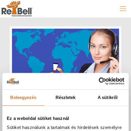
Hriskó László
at
2020-03-03
Beleegyezés
Részletek
A sütikről
Amikor nem sír a telefon – mert
kiváló panaszvonalat működtetünk
Ez a weboldal sütiket használ
rajta
Sütiket használunk a tartalmak és hirdetések személyre