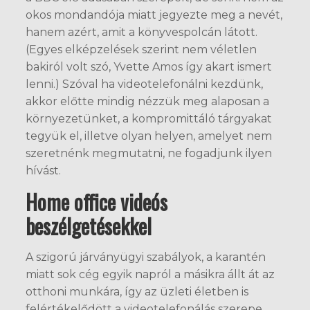
okos mondandója miatt jegyezte meg a nevét,
hanem azért, amit a könyvespolcán látott.
(Egyes elképzelések szerint nem véletlen
bakiról volt szó, Yvette Amos így akart ismert
lenni.) Szóval ha videotelefonálni kezdünk,
akkor előtte mindig nézzük meg alaposan a
környezetünket, a kompromittáló tárgyakat
tegyük el, illetve olyan helyen, amelyet nem
szeretnénk megmutatni, ne fogadjunk ilyen
hívást.
Home office videós
beszélgetésekkel
A szigorú járványügyi szabályok, a karantén
miatt sok cég egyik napról a másikra állt át az
otthoni munkára, így az üzleti életben is
felértékelődött a videotelefonálás szerepe.