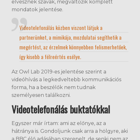
elvesznek szavak, megváltozik komplett
mondatok jelentése.
Videotelefonálás közben viszont látjuk a
partnerünket, a mimikája, mozdulatai segíthetik a
megértést, az érzelmek könnyebben felismerhetőek,
így kisebb a félreértés esélye.
Az Owl Lab 2019-es jelentése szerint a
videóhívás a legkedveltebb kommunikációs
forma, ha a beszélők nem tudnak
személyesen találkozni.
Videotelefonálás buktatókkal
Egyszer már írtam: ami az előnye, az a
hátránya is. Gondoljunk csak arra a hölgyre, aki
a BBC élő adásában szerepelt, de senki nem az