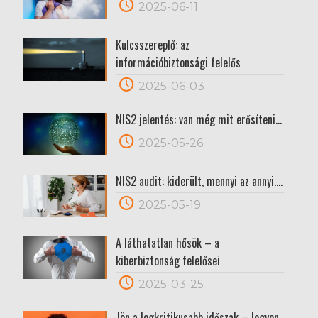
2025-06-11
Kulcsszereplő: az
információbiztonsági felelős
2025-06-03
NIS2 jelentés: van még mit erősíteni…
2025-05-26
NIS2 audit: kiderült, mennyi az annyi….
2025-05-19
A láthatatlan hősök – a
kiberbiztonság felelősei
2025-03-25
Jön a legkritikusabb időszak – legyen