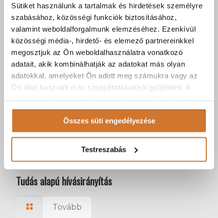
XXI. századi telefonközpont a hibrid munkához is!
Sütiket használunk a tartalmak és hirdetések személyre
szabásához, közösségi funkciók biztosításához,
Tovább
valamint weboldalforgalmunk elemzéséhez. Ezenkívül
közösségi média-, hirdető- és elemező partnereinkkel
megosztjuk az Ön weboldalhasználatra vonatkozó
adatait, akik kombinálhatják az adatokat más olyan
adatokkal, amelyeket Ön adott meg számukra vagy az
Ön által használt más szolgáltatásokból gyűjtöttek. A
weboldalon való böngészés folytatásával Ön hozzájárul a
sütik használatához.
Összes süti engedélyezése
Testreszabás
2024-05-14
Tudás alapú hívásirányítás
Tovább