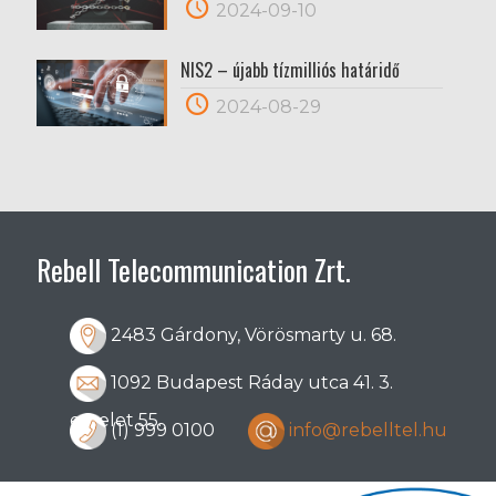
2024-09-10
NIS2 – újabb tízmilliós határidő
2024-08-29
Rebell Telecommunication Zrt.
2483 Gárdony, Vörösmarty u. 68.
1092 Budapest Ráday utca 41. 3.
emelet 55.
(1) 999 0100
info@rebelltel.hu