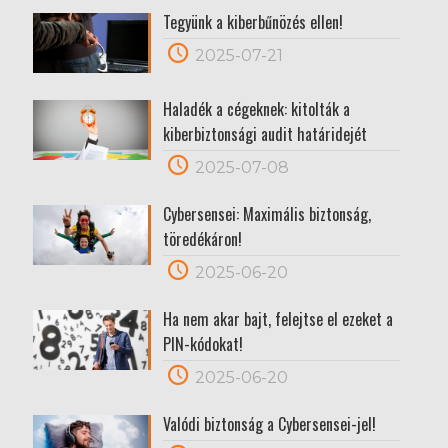
Tegyünk a kiberbűnözés ellen!
2025-07-21
Haladék a cégeknek: kitolták a
kiberbiztonsági audit határidejét
2025-07-08
Cybersensei: Maximális biztonság,
töredékáron!
2025-06-20
Ha nem akar bajt, felejtse el ezeket a
PIN-kódokat!
2025-06-20
Valódi biztonság a Cybersensei-jel!