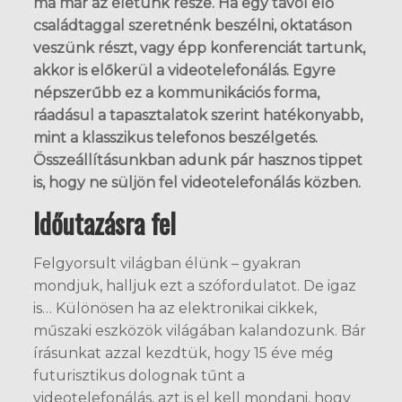
ma már az életünk része. Ha egy távol élő
családtaggal szeretnénk beszélni, oktatáson
veszünk részt, vagy épp konferenciát tartunk,
akkor is előkerül a videotelefonálás. Egyre
népszerűbb ez a kommunikációs forma,
ráadásul a tapasztalatok szerint hatékonyabb,
mint a klasszikus telefonos beszélgetés.
Összeállításunkban adunk pár hasznos tippet
is, hogy ne süljön fel videotelefonálás közben.
Időutazásra fel
Felgyorsult világban élünk – gyakran
mondjuk, halljuk ezt a szófordulatot. De igaz
is… Különösen ha az elektronikai cikkek,
műszaki eszközök világában kalandozunk. Bár
írásunkat azzal kezdtük, hogy 15 éve még
futurisztikus dolognak tűnt a
videotelefonálás, azt is el kell mondani, hogy