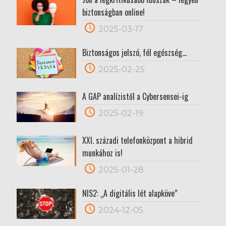
biztonságban online!
2025-03-17
Biztonságos jelszó, fél egészség…
2025-02-25
A GAP analízistől a Cybersensei-ig
2025-02-19
XXI. századi telefonközpont a hibrid
munkához is!
2025-01-28
NIS2: „A digitális lét alapköve”
2024-12-05