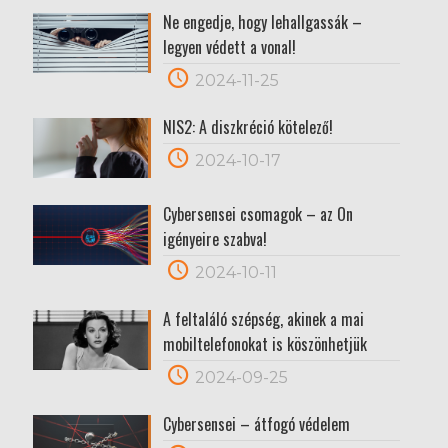
Ne engedje, hogy lehallgassák –
legyen védett a vonal!
2024-11-25
NIS2: A diszkréció kötelező!
2024-10-17
Cybersensei csomagok – az Ön
igényeire szabva!
2024-10-11
A feltaláló szépség, akinek a mai
mobiltelefonokat is köszönhetjük
2024-09-25
Cybersensei – átfogó védelem