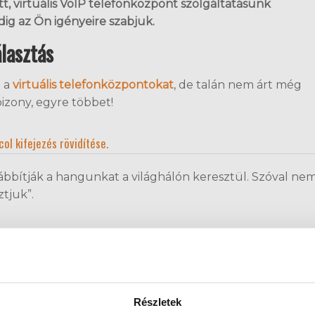
t, virtuális VoIP telefonközpont szolgáltatásunk
dig az Ön igényeire szabjuk.
álasztás
 a
virtuális telefonközpontokat
, de talán nem árt még
bizony, egyre többet!
ol kifejezés rövidítése.
ábbítják a hangunkat a világhálón keresztül. Szóval nem
ztjuk”.
ő, de mi úgy gondoljuk, hogy
nálunk
alap a minőség. Ebb
ális telefonközpontunk is nyolc melléket kezel, mellet
s
,
egyedi hangmenü
(IVR),
belső mellékek kezelése
,
Részletek
online ügyfélablak
.
De nézzük, hogy ezek mit is jelente