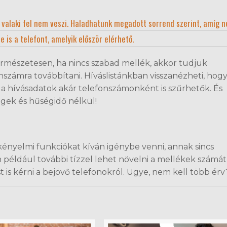
 valaki fel nem veszi. Haladhatunk megadott sorrend szerint, amíg 
e is a telefont, amelyik először elérhető.
rmészetesen, ha nincs szabad mellék, akkor tudjuk
nszámra továbbítani. Híváslistánkban visszanézheti, hog
, a hívásadatok akár telefonszámonként is szűrhetők. És
ségek és hűségidő nélkül!
kényelmi funkciókat kíván igénybe venni, annak sincs
 például további tízzel lehet növelni a mellékek számát
st is kérni a bejövő telefonokról. Ugye, nem kell több ér