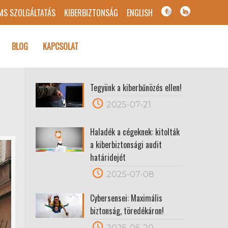
MS SZOLGÁLTATÁS
KIBERBIZTONSÁG
ENGLISH
BLOG
KAPCSOLAT
Tegyünk a kiberbűnözés ellen!
2025-07-21
Haladék a cégeknek: kitolták
a kiberbiztonsági audit
határidejét
2025-07-08
Cybersensei: Maximális
biztonság, töredékáron!
2025-06-20