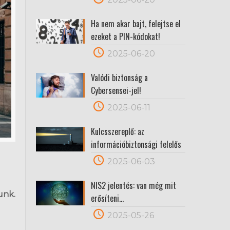
Ha nem akar bajt, felejtse el
ezeket a PIN-kódokat!
2025-06-20
Valódi biztonság a
Cybersensei-jel!
2025-06-11
Kulcsszereplő: az
információbiztonsági felelős
2025-06-03
NIS2 jelentés: van még mit
unk.
erősíteni…
2025-05-26