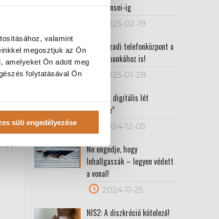
Cybersensei-ig
2025-02-19
tosításához, valamint
XXI. századi telefonközpont a
einkkel megosztjuk az Ön
IP-
hibrid munkához is!
l, amelyeket Ön adott meg
ngészés folytatásával Ön
2025-01-28
én,
NIS2: „A digitális lét
alapköve”
es süti engedélyezése
2024-12-05
ylót
éket
Ne engedje, hogy
lehallgassák – legyen védett
a vonal!
2024-11-25
NIS2: A diszkréció kötelező!