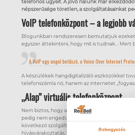
telefonos ügyeit. A jövő nálunk már elkezdődöt
népszerűsége töretlen, a szolgáltatásainkat pe
VoIP telefonközpont – a legjobb v
Blogunkban rendszeresen bemutatjuk ezeket
egyszer áttekinteni, hogy mit is tudnak… Mert 
A VoIP egy angol betűszó, a Voice Over Internet Protoc
A készülékek hangdigitalizáló eszközökkel tov
telefonszámla nő, hanem az internetet „fogyas
„Alap” virtuális telefonközpont
Nem biztos, hogy az alap olyan szerencsés jelz
pedig nem engedünk. Szóval már az „alap” virtu
következő szolgáltatások érhetőek el:
üdvözlé
Beleegyezés
hívásvárakoztatás,
hívás továbbadás
,
híváslista
,