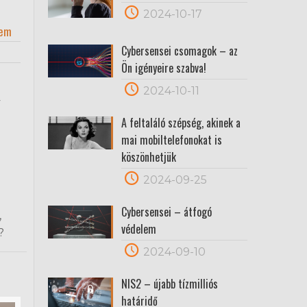
2024-10-17
nem
Cybersensei csomagok – az
Ön igényeire szabva!
2024-10-11
y
A feltaláló szépség, akinek a
mai mobiltelefonokat is
köszönhetjük
2024-09-25
Cybersensei – átfogó
,
védelem
v?
2024-09-10
NIS2 – újabb tízmilliós
határidő