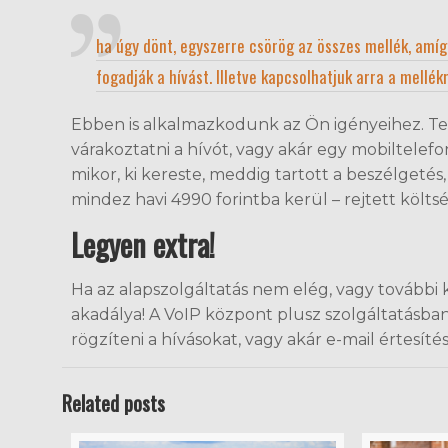
ha úgy dönt, egyszerre csörög az összes mellék, amíg
fogadják a hívást. Illetve kapcsolhatjuk arra a mellékr
Ebben is alkalmazkodunk az Ön igényeihez. Te
várakoztatni a hívót, vagy akár egy mobiltelefo
mikor, ki kereste, meddig tartott a beszélgetés
mindez havi 4990 forintba kerül – rejtett költ
Legyen extra!
Ha az alapszolgáltatás nem elég, vagy további 
akadálya! A VoIP központ plusz szolgáltatásban
rögzíteni a hívásokat, vagy akár e-mail értesíté
Related posts