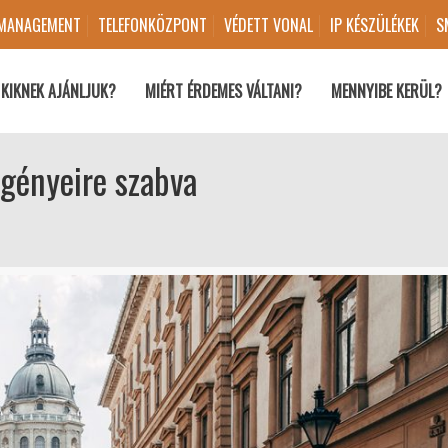
 MANAGEMENT
TELEFONKÖZPONT
VÉDETT VONAL
IP KÉSZÜLÉKEK
S
KIKNEK AJÁNLJUK?
MIÉRT ÉRDEMES VÁLTANI?
MENNYIBE KERÜL?
igényeire szabva