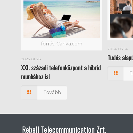
forrás: Canva.com
2024-05-14
Tudás alapú
2025-01-28
XXI. századi telefonközpont a hibrid
T
munkához is!
Tovább
Rebell Telecommunication Zrt.