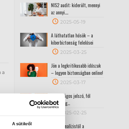
NIS2 audit: kiderült, mennyi
az annyi….
2025-05-19
A láthatatlan hősök – a
kiberbiztonság felelősei
2025-03-25
Jön a legkritikusabb időszak
– legyen biztonságban online!
 a
2025-03-17
Biztonságos jelszó, fél
egészség…
ől
te a
2025-02-25
A sütikről
A GAP analízistől a
nek