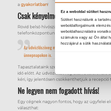
a
gyakorlatban
!
Ez a weboldal sütiket haszn
Csak kényelmesen, praktikusan!
Sütiket használunk a tartal
weboldalforgalmunk elemzésé
Rövid belső hívószámokat (mellékeket) adunk,
weboldalhasználatra vonatko
telefonközpontunk alapvetően
8 mellék
egyid
számukra vagy az Ön által ha
hozzájárul a sütik használat
Az üdvözlőszöveg mindig az aktuális idősávnak megfel
ünnepnapokon is.
Tapasztalataink szerint az üdvözlőszöveg segít 
idő előtt. Az üdvözlőszöveg után a telefonáló 
kéri, így jelentősen csökkenthetjük a recepció 
Ne legyen nem fogadott hívás!
Egy cégnek nagyon fontos, hogy az ügyfelei el
választhat: