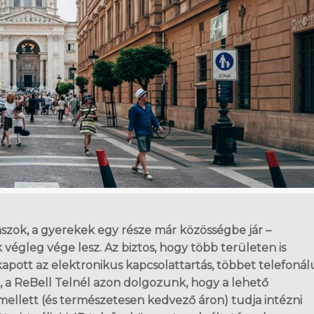
raszok, a gyerekek egy része már közösségbe jár –
végleg vége lesz. Az biztos, hogy több területen is
pott az elektronikus kapcsolattartás, többet telefonál
a ReBell Telnél azon dolgozunk, hogy a lehető
llett (és természetesen kedvező áron) tudja intézni