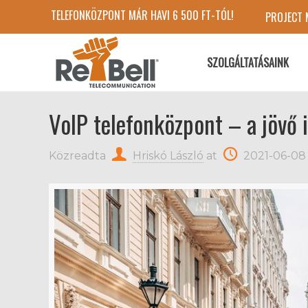
TELEFONKÖZPONT MÁR HAVI 6 500 FT-TÓL!
PROJECT
SZOLGÁLTATÁSAINK
VoIP telefonközpont – a jövő 
Közreadta
Hriskó László
at
2021-06-08