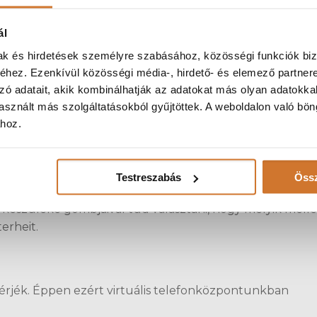
ál
mak és hirdetések személyre szabásához, közösségi funkciók biz
hez. Ezenkívül közösségi média-, hirdető- és elemező partner
 ezek közvetlenül is kapcsolhatók a hangmenüből. A Vo
zó adatait, akik kombinálhatják az adatokat más olyan adatokka
ejű kiszolgálására képes, de ez igény szerint bővíthető.
sznált más szolgáltatásokból gyűjtöttek. A weboldalon való bö
ához.
elő, tehát más lehet munkaidőben, az előtt és után, valamint hétvég
Testreszabás
Össz
a hívót vonalban tartani, így kevesebben teszik le a kag
a készüléke gombjaival tud választani, hogy melyik mell
terheit.
érjék. Éppen ezért virtuális telefonközpontunkban