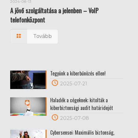
2024-08-13
A jövő szolgáltatása a jelenben – VoIP
telefonközpont
Tovább
Tegyünk a kiberbűnözés ellen!
2025-07-21
Haladék a cégeknek: kitolták a
kiberbiztonsági audit határidejét
2025-07-08
Cybersensei: Maximális biztonság,