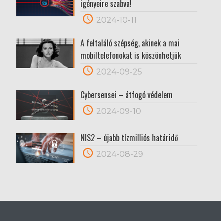
igényeire szabva!
2024-10-11
A feltaláló szépség, akinek a mai
mobiltelefonokat is köszönhetjük
2024-09-25
Cybersensei – átfogó védelem
2024-09-10
NIS2 – újabb tízmilliós határidő
2024-08-29