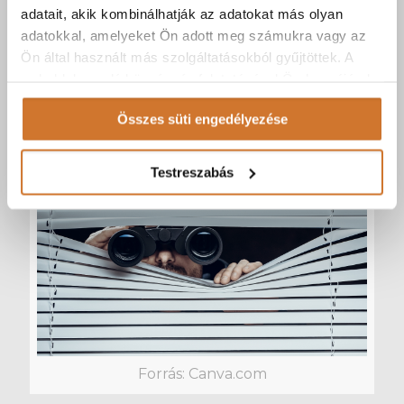
forrás: Canva.com
adatait, akik kombinálhatják az adatokat más olyan
adatokkal, amelyeket Ön adott meg számukra vagy az
2025-01-28
Ön által használt más szolgáltatásokból gyűjtöttek. A
XXI. századi telefonközpont a hibrid munkához is!
weboldalon való böngészés folytatásával Ön hozzájárul a
sütik használatához.
Összes süti engedélyezése
Tovább
Testreszabás
Forrás: Canva.com