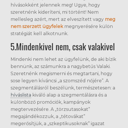
hívásokként jelennek meg! Ugye, hogy
szeretnénk kideríteni, mi történt! Nem
mellesleg azért, mert az elveszített vagy
meg
nem szerzett ügyfelek
megnyerésére külön
stratégiát kell alkotnunk.
5.Mindenkivel nem, csak valakivel
Mindenki nem lehet az ügyfelünk, de aki bízik
bennünk, az számunkra a nagybetűs Valaki.
Szeretnénk megismerni és megtartani, hogy
sose legyen kíváncsi „a szomszéd nőjére”. A
szegmentálásról beszélünk, természetesen: a
híváslista
kiváló alap a szegmentálásra és a
különböző promóciók, kampányok
megtervezésére. A „törzsutasokat”
megajándékozzuk, a „tétovákat”
megerősítjük, a „szkeptikusoknak” igazat