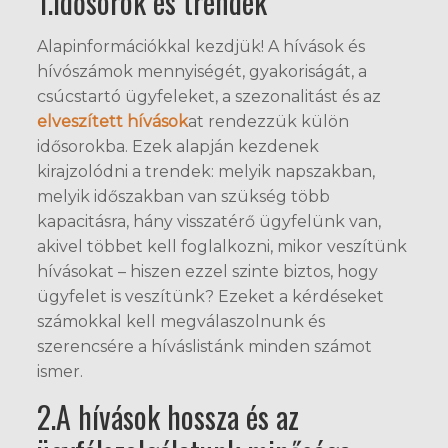
1.Idősorok és trendek
Alapinformációkkal kezdjük! A hívások és
hívószámok mennyiségét, gyakoriságát, a
csúcstartó ügyfeleket, a szezonalitást és az
elveszített hívások
at rendezzük külön
idősorokba. Ezek alapján kezdenek
kirajzolódni a trendek: melyik napszakban,
melyik időszakban van szükség több
kapacitásra, hány visszatérő ügyfelünk van,
akivel többet kell foglalkozni, mikor veszítünk
hívásokat – hiszen ezzel szinte biztos, hogy
ügyfelet is veszítünk? Ezeket a kérdéseket
számokkal kell megválaszolnunk és
szerencsére a híváslistánk minden számot
ismer.
2.A hívások hossza és az