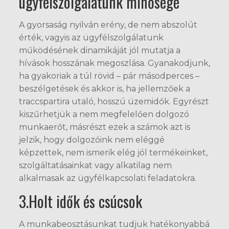
ügyfélszolgálatunk minősége
A gyorsaság nyilván erény, de nem abszolút
érték, vagyis az ügyfélszolgálatunk
működésének dinamikáját jól mutatja a
hívások hosszának megoszlása. Gyanakodjunk,
ha gyakoriak a túl rövid – pár másodperces –
beszélgetések és akkor is, ha jellemzőek a
traccspartira utaló, hosszú üzemidők. Egyrészt
kiszűrhetjük a nem megfelelően dolgozó
munkaerőt, másrészt ezek a számok azt is
jelzik, hogy dolgozóink nem eléggé
képzettek, nem ismerik elég jól termékeinket,
szolgáltatásainkat vagy alkatilag nem
alkalmasak az ügyfélkapcsolati feladatokra.
3.Holt idők és csúcsok
A munkabeosztásunkat tudjuk hatékonyabbá