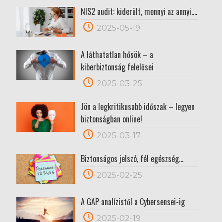
NIS2 audit: kiderült, mennyi az annyi….
2025-05-19
A láthatatlan hősök – a
kiberbiztonság felelősei
2025-03-25
Jön a legkritikusabb időszak – legyen
biztonságban online!
2025-03-17
Biztonságos jelszó, fél egészség…
2025-02-25
A GAP analízistől a Cybersensei-ig
2025-02-19