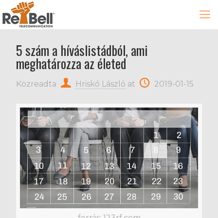
5 szám a híváslistádból, ami
meghatározza az életed
Közreadta
Hriskó László
at
2019-01-15
forrás: 123rf.com