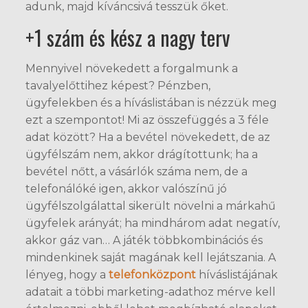
adunk, majd kíváncsivá tesszük őket.
+1 szám és kész a nagy terv
Mennyivel növekedett a forgalmunk a
tavalyelőttihez képest? Pénzben,
ügyfelekben és a híváslistában is nézzük meg
ezt a szempontot! Mi az összefüggés a 3 féle
adat között? Ha a bevétel növekedett, de az
ügyfélszám nem, akkor drágítottunk; ha a
bevétel nőtt, a vásárlók száma nem, de a
telefonálóké igen, akkor valószínű jó
ügyfélszolgálattal sikerült növelni a márkahű
ügyfelek arányát; ha mindhárom adat negatív,
akkor gáz van… A játék többkombinációs és
mindenkinek saját magának kell lejátszania. A
lényeg, hogy a
telefonközpont
híváslistájának
adatait a többi marketing-adathoz mérve kell