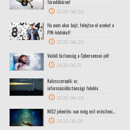
töredékáron!
2025-06-20
Ha nem akar bajt, felejtse el ezeket a
PIN-kódokat!
2025-06-20
Valódi biztonság a Cybersensei-jel!
2025-06-11
Kulcsszereplő: az
információbiztonsági felelős
2025-06-03
NIS2 jelentés: van még mit erősíteni…
2025-05-26