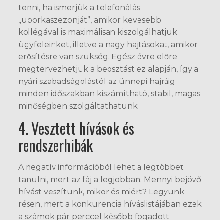
tenni, ha ismerjük a telefonálás
„uborkaszezonját”, amikor kevesebb
kollégával is maximálisan kiszolgálhatjuk
ügyfeleinket, illetve a nagy hajtásokat, amikor
erősítésre van szükség. Egész évre előre
megtervezhetjük a beosztást ez alapján, így a
nyári szabadságolástól az ünnepi hajráig
minden időszakban kiszámítható, stabil, magas
minőségben szolgáltathatunk.
4. Vesztett hívások és
rendszerhibák
A negatív információból lehet a legtöbbet
tanulni, mert az fáj a legjobban. Mennyi bejövő
hívást veszítünk, mikor és miért? Legyünk
résen, mert a konkurencia híváslistájában ezek
a számok pár perccel később fogadott