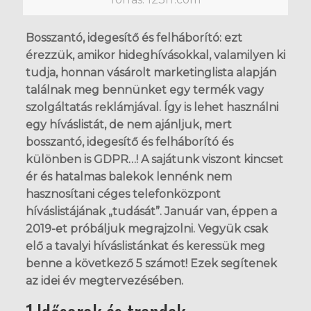
Bosszantó, idegesítő és felháborító: ezt
érezzük, amikor hideghívásokkal, valamilyen ki
tudja, honnan vásárolt marketinglista alapján
találnak meg bennünket egy termék vagy
szolgáltatás reklámjával. Így is lehet használni
egy híváslistát, de nem ajánljuk, mert
bosszantó, idegesítő és felháborító és
különben is GDPR…! A sajátunk viszont kincset
ér és hatalmas balekok lennénk nem
hasznosítani céges telefonközpont
híváslistájának „tudását”. Január van, éppen a
2019-et próbáljuk megrajzolni. Vegyük csak
elő a tavalyi híváslistánkat és keressük meg
benne a következő 5 számot! Ezek segítenek
az idei év megtervezésében.