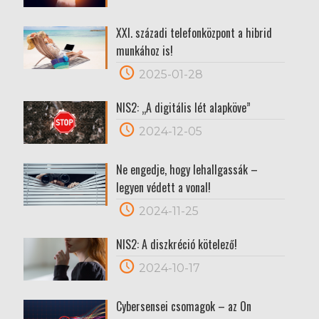
XXI. századi telefonközpont a hibrid
munkához is!
2025-01-28
NIS2: „A digitális lét alapköve”
2024-12-05
Ne engedje, hogy lehallgassák –
legyen védett a vonal!
2024-11-25
NIS2: A diszkréció kötelező!
2024-10-17
Cybersensei csomagok – az Ön