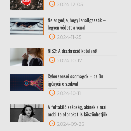
2024-12-05
Ne engedje, hogy lehallgassák –
legyen védett a vonal!
2024-11-25
NIS2: A diszkréció kötelező!
2024-10-17
Cybersensei csomagok – az Ön
igényeire szabva!
2024-10-11
A feltaláló szépség, akinek a mai
mobiltelefonokat is köszönhetjük
2024-09-25