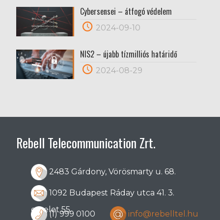
Cybersensei – átfogó védelem
2024-09-10
NIS2 – újabb tízmilliós határidő
2024-08-29
Rebell Telecommunication Zrt.
2483 Gárdony, Vörösmarty u. 68.
1092 Budapest Ráday utca 41. 3.
emelet 55.
(1) 999 0100
info@rebelltel.hu