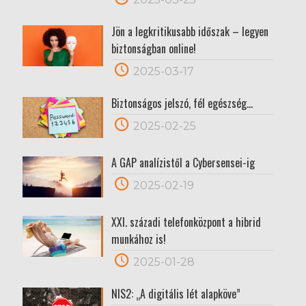
Jön a legkritikusabb időszak – legyen
biztonságban online!
2025-03-17
Biztonságos jelszó, fél egészség…
2025-02-25
A GAP analízistől a Cybersensei-ig
2025-02-19
XXI. századi telefonközpont a hibrid
munkához is!
2025-01-28
NIS2: „A digitális lét alapköve”