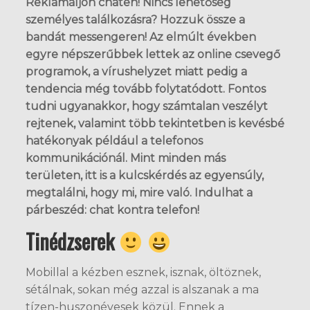
Reklamáljon chaten! Nincs lehetőség
személyes találkozásra? Hozzuk össze a
bandát messengeren! Az elmúlt években
egyre népszerűbbek lettek az online csevegő
programok, a vírushelyzet miatt pedig a
tendencia még tovább folytatódott. Fontos
tudni ugyanakkor, hogy számtalan veszélyt
rejtenek, valamint több tekintetben is kevésbé
hatékonyak például a telefonos
kommunikációnál. Mint minden más
területen, itt is a kulcskérdés az egyensúly,
megtalálni, hogy mi, mire való. Indulhat a
párbeszéd: chat kontra telefon!
Tinédzserek
Mobillal a kézben esznek, isznak, öltöznek,
sétálnak, sokan még azzal is alszanak a ma
tízen-huszonévesek közül. Ennek a