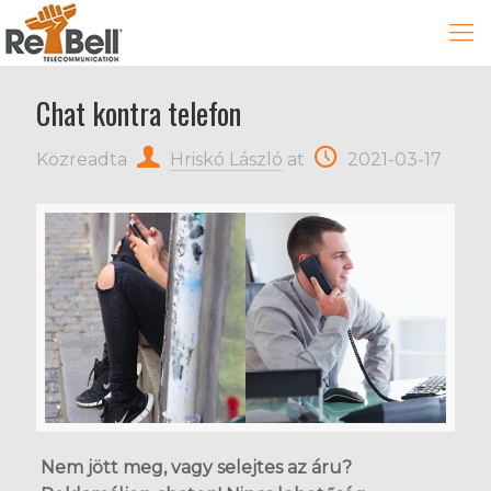
Chat kontra telefon
Közreadta
Hriskó László
at
2021-03-17
Nem jött meg, vagy selejtes az áru?