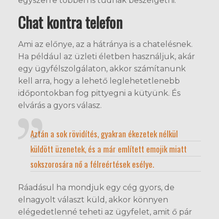
egyszerre többen is tudnak beszélgetni.
Chat kontra telefon
Ami az előnye, az a hátránya is a chatelésnek.
Ha például az üzleti életben használjuk, akár
egy ügyfélszolgálaton, akkor számítanunk
kell arra, hogy a lehető leglehetetlenebb
időpontokban fog pittyegni a kütyünk. És
elvárás a gyors válasz.
Aztán a sok rövidítés, gyakran ékezetek nélkül
küldött üzenetek, és a már említett emojik miatt
sokszorosára nő a félreértések esélye.
Ráadásul ha mondjuk egy cég gyors, de
elnagyolt választ küld, akkor könnyen
elégedetlenné teheti az ügyfelet, amit ő pár