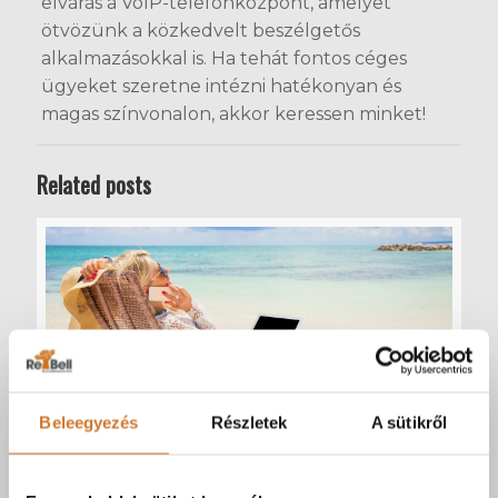
elvárás a VoIP-telefonközpont, amelyet
ötvözünk a közkedvelt beszélgetős
alkalmazásokkal is. Ha tehát fontos céges
ügyeket szeretne intézni hatékonyan és
magas színvonalon, akkor keressen minket!
Related posts
Beleegyezés
Részletek
A sütikről
forrás: Canva.com