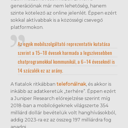
generációnak már nem lehetőség, hanem
szinte kötelező az online jelenlét. Éppen ezért
sokkal aktívabbak is a közösségi csevegő
platformokon.
Az egyik mobilszolgáltató reprezentatív kutatása
szerint a 15–18 évesek harmada a legszívesebben
chatprogramokkal kommunikál, a 6–14 éveseknél is
14 százalék ez az arány.
A fiatalok ritkábban
telefonálnak
, és akkor is
inkább az adatkeretük „terhére”. Éppen ezért
a Juniper Research előrejelzése szerint míg
2018-ban a mobilcégeknek világszerte 354
milliárd dollár bevételük volt hanghívásokból,
addig 2023-ra ez az összeg 197 milliárdra fog
apadni.