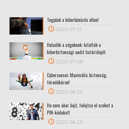
Tegyünk a kiberbűnözés ellen!
2025-07-21
Haladék a cégeknek: kitolták a
kiberbiztonsági audit határidejét
2025-07-08
Cybersensei: Maximális biztonság,
töredékáron!
2025-06-20
Ha nem akar bajt, felejtse el ezeket a
PIN-kódokat!
2025-06-20