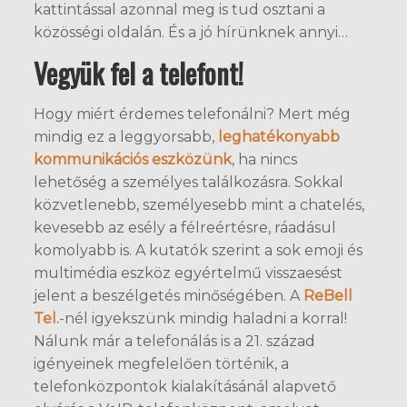
kattintással azonnal meg is tud osztani a
közösségi oldalán. És a jó hírünknek annyi…
Vegyük fel a telefont!
Hogy miért érdemes telefonálni? Mert még
mindig ez a leggyorsabb,
leghatékonyabb
kommunikációs eszközünk
, ha nincs
lehetőség a személyes találkozásra. Sokkal
közvetlenebb, személyesebb mint a chatelés,
kevesebb az esély a félreértésre, ráadásul
komolyabb is. A kutatók szerint a sok emoji és
multimédia eszköz egyértelmű visszaesést
jelent a beszélgetés minőségében. A
ReBell
Tel.
-nél igyekszünk mindig haladni a korral!
Nálunk már a telefonálás is a 21. század
igényeinek megfelelően történik, a
telefonközpontok kialakításánál alapvető