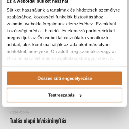
Ez a weboldal sütiket használ
2025-01-28
Sütiket használunk a tartalmak és hirdetések személyre
XXI. századi telefonközpont a hibrid munkához is!
szabásához, közösségi funkciók biztosításához,
valamint weboldalforgalmunk elemzéséhez. Ezenkívül
Tovább
közösségi média-, hirdető- és elemező partnereinkkel
megosztjuk az Ön weboldalhasználatra vonatkozó
adatait, akik kombinálhatják az adatokat más olyan
adatokkal, amelyeket Ön adott meg számukra vagy az
Ön által használt más szolgáltatásokból gyűjtöttek. A
weboldalon való böngészés folytatásával Ön hozzájárul a
sütik használatához.
Összes süti engedélyezése
Testreszabás
2024-05-14
Tudás alapú hívásirányítás