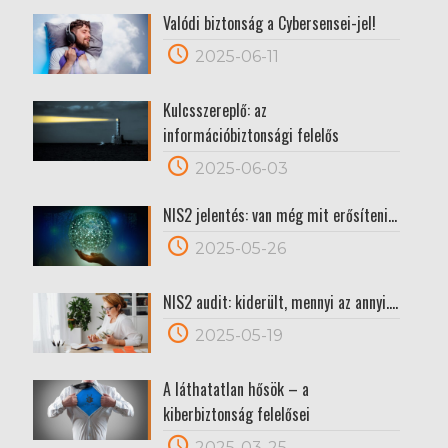
Valódi biztonság a Cybersensei-jel!
2025-06-11
Kulcsszereplő: az
információbiztonsági felelős
2025-06-03
NIS2 jelentés: van még mit erősíteni…
2025-05-26
NIS2 audit: kiderült, mennyi az annyi….
2025-05-19
A láthatatlan hősök – a
kiberbiztonság felelősei
2025-03-25