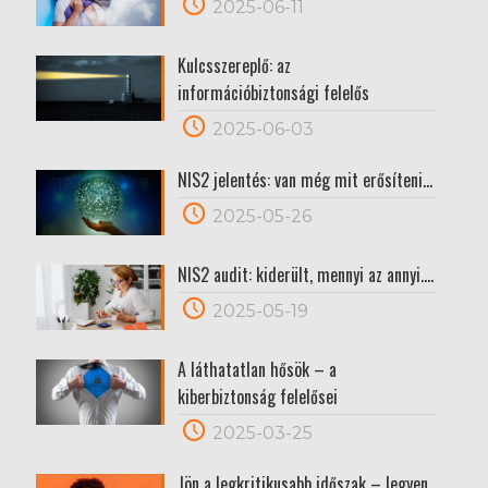
2025-06-11
Kulcsszereplő: az
információbiztonsági felelős
2025-06-03
NIS2 jelentés: van még mit erősíteni…
2025-05-26
NIS2 audit: kiderült, mennyi az annyi….
2025-05-19
A láthatatlan hősök – a
kiberbiztonság felelősei
2025-03-25
Jön a legkritikusabb időszak – legyen