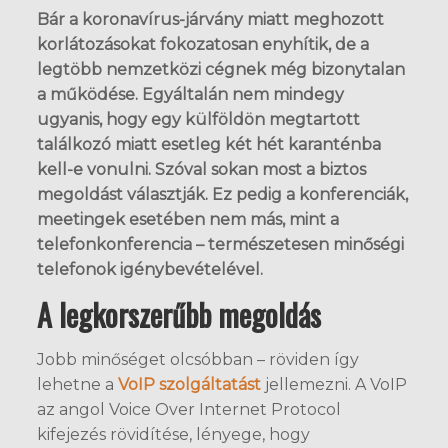
Bár a koronavírus-járvány miatt meghozott
korlátozásokat fokozatosan enyhítik, de a
legtöbb nemzetközi cégnek még bizonytalan
a működése. Egyáltalán nem mindegy
ugyanis, hogy egy külföldön megtartott
találkozó miatt esetleg két hét karanténba
kell-e vonulni. Szóval sokan most a biztos
megoldást választják. Ez pedig a konferenciák,
meetingek esetében nem más, mint a
telefonkonferencia – természetesen minőségi
telefonok igénybevételével.
A legkorszerűbb megoldás
Jobb minőséget olcsóbban – röviden így
lehetne a
VoIP szolgáltatást
jellemezni. A VoIP
az angol Voice Over Internet Protocol
kifejezés rövidítése, lényege, hogy