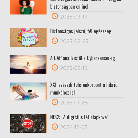
biztonságban online!
2025-03-17
Biztonságos jelszó, fél egészség…
2025-02-25
A GAP analízistől a Cybersensei-ig
2025-02-19
XXI. századi telefonközpont a hibrid
munkához is!
2025-01-28
NIS2: „A digitális lét alapköve”
2024-12-05