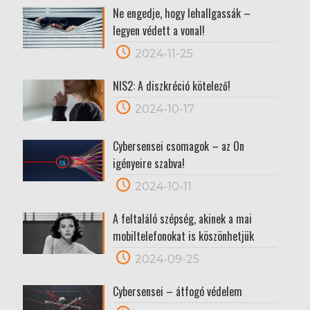
Ne engedje, hogy lehallgassák –
legyen védett a vonal!
2024-11-25
NIS2: A diszkréció kötelező!
2024-10-17
Cybersensei csomagok – az Ön
igényeire szabva!
2024-10-11
A feltaláló szépség, akinek a mai
mobiltelefonokat is köszönhetjük
2024-09-25
Cybersensei – átfogó védelem