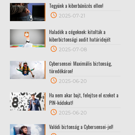
Tegyünk a kiberbűnözés ellen!
2025-07-21
Haladék a cégeknek: kitolták a
kiberbiztonsági audit határidejét
2025-07-08
Cybersensei: Maximális biztonság,
töredékáron!
2025-06-20
Ha nem akar bajt, felejtse el ezeket a
PIN-kódokat!
2025-06-20
Valódi biztonság a Cybersensei-jel!