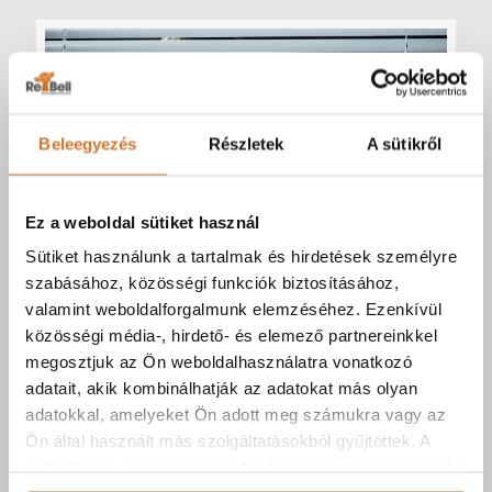
Beleegyezés
Részletek
A sütikről
Ez a weboldal sütiket használ
Sütiket használunk a tartalmak és hirdetések személyre
Forrás: Canva.com
szabásához, közösségi funkciók biztosításához,
valamint weboldalforgalmunk elemzéséhez. Ezenkívül
2024-11-25
közösségi média-, hirdető- és elemező partnereinkkel
Ne engedje, hogy lehallgassák – legyen védett a
megosztjuk az Ön weboldalhasználatra vonatkozó
vonal!
adatait, akik kombinálhatják az adatokat más olyan
adatokkal, amelyeket Ön adott meg számukra vagy az
Tovább
Ön által használt más szolgáltatásokból gyűjtöttek. A
weboldalon való böngészés folytatásával Ön hozzájárul a