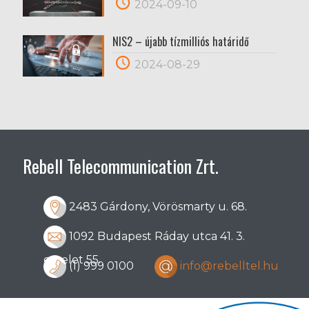
2024-09-10
NIS2 – újabb tízmilliós határidő
2024-08-29
Rebell Telecommunication Zrt.
2483 Gárdony, Vörösmarty u. 68.
1092 Budapest Ráday utca 41. 3.
emelet 55.
(1) 999 0100
info@rebelltel.hu