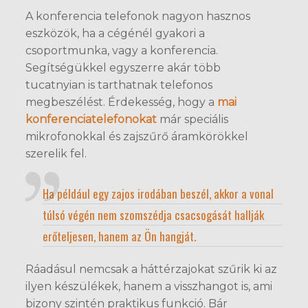
A konferencia telefonok nagyon hasznos
eszközök, ha a cégénél gyakori a
csoportmunka, vagy a konferencia.
Segítségükkel egyszerre akár több
tucatnyian is tarthatnak telefonos
megbeszélést. Érdekesség, hogy a
mai
konferenciatelefonokat
már speciális
mikrofonokkal és zajszűrő áramkörökkel
szerelik fel.
Ha például egy zajos irodában beszél, akkor a vonal
túlsó végén nem szomszédja csacsogását hallják
erőteljesen, hanem az Ön hangját.
Ráadásul nemcsak a háttérzajokat szűrik ki az
ilyen készülékek, hanem a visszhangot is, ami
bizony szintén praktikus funkció. Bár