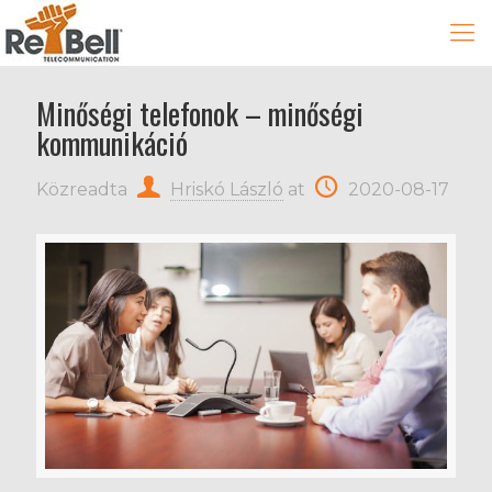
Minőségi telefonok – minőségi
kommunikáció
Közreadta
Hriskó László
at
2020-08-17