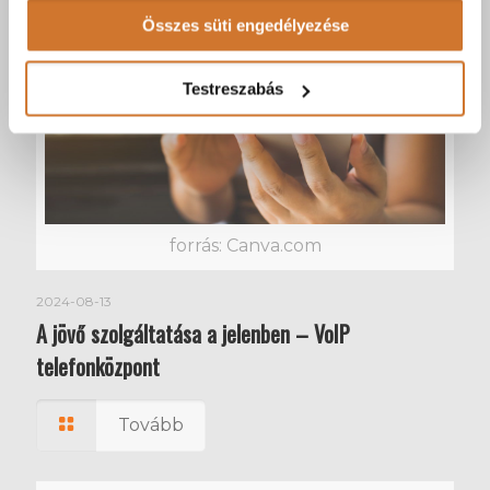
sütik használatához.
Összes süti engedélyezése
Testreszabás
forrás: Canva.com
2024-08-13
A jövő szolgáltatása a jelenben – VoIP
telefonközpont
Tovább