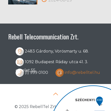
2024-08-29
Rebell Telecommunication Zrt.
2483 Gárdony, Vörösmarty u. 68.
1092 Budapest Ráday utca 41. 3.
emelet 55.
(1) 999 0100
info@rebelltel.hu
© 2025 RebellTel Zrt. All Rights Reserved