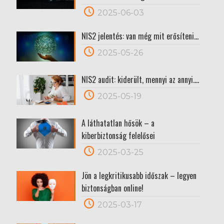
2025-06-03
NIS2 jelentés: van még mit erősíteni…
2025-05-26
NIS2 audit: kiderült, mennyi az annyi….
2025-05-19
A láthatatlan hősök – a
kiberbiztonság felelősei
2025-03-25
Jön a legkritikusabb időszak – legyen
biztonságban online!
2025-03-17