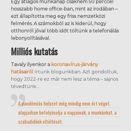
Egy átlagos munkanap csaknem 50 perccel
hosszabb home office-ban, mint az irodában –
ezt állapította meg egy friss nemzetközi
felmérés. A számokból az is kiderül, hogy
otthonról jóval több időt töltünk a telefonálás
lebonyolításával.
Milliós kutatás
Tavaly ilyenkor a
koronavírus-járvány
hatásairól
írtunk blogunkban. Azt gondoltuk,
hogy 2022-re ez már nem lesz a téma – sajnos
tévedtünk…
A pandémiás helyzet még mindig nem ért véget,
alapjaiban befolyásolja a napjainak, a munkánkat, a
szabadidőnk eltöltését.