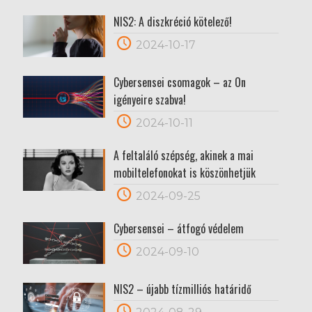
NIS2: A diszkréció kötelező!
2024-10-17
Cybersensei csomagok – az Ön
igényeire szabva!
2024-10-11
A feltaláló szépség, akinek a mai
mobiltelefonokat is köszönhetjük
2024-09-25
Cybersensei – átfogó védelem
2024-09-10
NIS2 – újabb tízmilliós határidő