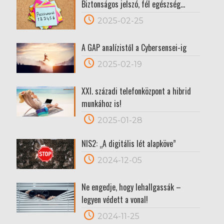
Biztonságos jelszó, fél egészség…
2025-02-25
A GAP analízistől a Cybersensei-ig
2025-02-19
XXI. századi telefonközpont a hibrid
munkához is!
2025-01-28
NIS2: „A digitális lét alapköve”
2024-12-05
Ne engedje, hogy lehallgassák –
legyen védett a vonal!
2024-11-25