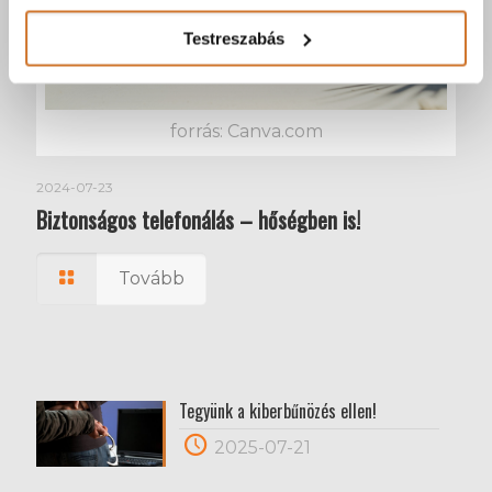
Testreszabás
forrás: Canva.com
2024-07-23
Biztonságos telefonálás – hőségben is!
Tovább
Tegyünk a kiberbűnözés ellen!
2025-07-21