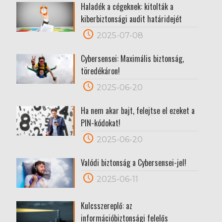
Haladék a cégeknek: kitolták a
kiberbiztonsági audit határidejét
2025-07-08
Cybersensei: Maximális biztonság,
töredékáron!
2025-06-20
Ha nem akar bajt, felejtse el ezeket a
PIN-kódokat!
2025-06-20
Valódi biztonság a Cybersensei-jel!
2025-06-11
Kulcsszereplő: az
információbiztonsági felelős