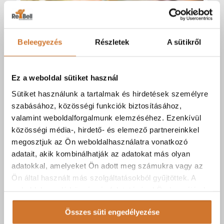
Beleegyezés
Részletek
A sütikről
forrás: Canva.com
Ez a weboldal sütiket használ
2024-08-13
Sütiket használunk a tartalmak és hirdetések személyre
A jövő szolgáltatása a jelenben – VoIP
szabásához, közösségi funkciók biztosításához,
valamint weboldalforgalmunk elemzéséhez. Ezenkívül
telefonközpont
közösségi média-, hirdető- és elemező partnereinkkel
megosztjuk az Ön weboldalhasználatra vonatkozó
Tovább
adatait, akik kombinálhatják az adatokat más olyan
adatokkal, amelyeket Ön adott meg számukra vagy az
Ön által használt más szolgáltatásokból gyűjtöttek. A
weboldalon való böngészés folytatásával Ön hozzájárul a
sütik használatához.
Összes süti engedélyezése