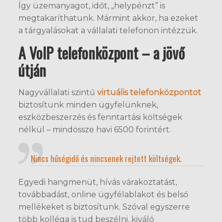
Így üzemanyagot, időt, „helypénzt” is
megtakaríthatunk. Mármint akkor, ha ezeket
a tárgyalásokat a vállalati telefonon intézzük.
A VoIP telefonközpont – a jövő
útján
Nagyvállalati szintű
virtuális telefonközpontot
biztosítunk minden ügyfelünknek,
eszközbeszerzés és fenntartási költségek
nélkül – mindössze havi 6500 forintért.
Nincs hűségidő és nincsenek rejtett költségek.
Egyedi hangmenüt, hívás várakoztatást,
továbbadást, online ügyfélablakot és belső
mellékeket is biztosítunk. Szóval egyszerre
több kolléga is tud beszélni, kiváló