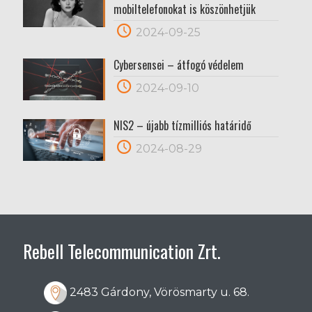
mobiltelefonokat is köszönhetjük
2024-09-25
Cybersensei – átfogó védelem
2024-09-10
NIS2 – újabb tízmilliós határidő
2024-08-29
Rebell Telecommunication Zrt.
2483 Gárdony, Vörösmarty u. 68.