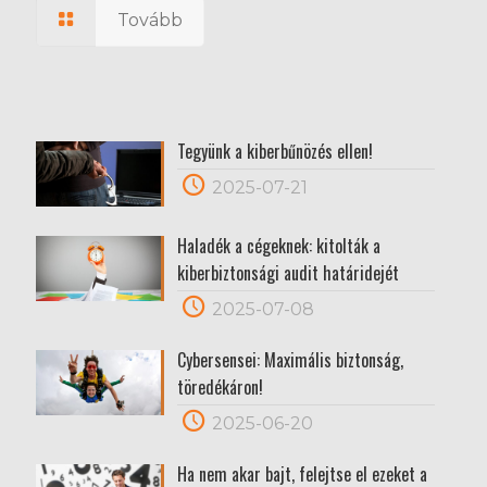
Tovább
Tegyünk a kiberbűnözés ellen!
2025-07-21
Haladék a cégeknek: kitolták a
kiberbiztonsági audit határidejét
2025-07-08
Cybersensei: Maximális biztonság,
töredékáron!
2025-06-20
Ha nem akar bajt, felejtse el ezeket a