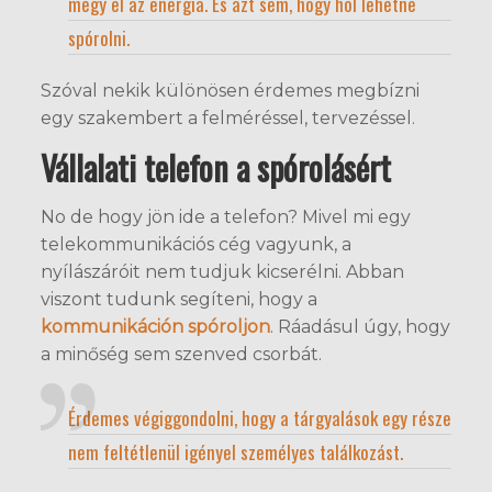
megy el az energia. És azt sem, hogy hol lehetne
spórolni.
Szóval nekik különösen érdemes megbízni
egy szakembert a felméréssel, tervezéssel.
Vállalati telefon a spórolásért
No de hogy jön ide a telefon? Mivel mi egy
telekommunikációs cég vagyunk, a
nyílászáróit nem tudjuk kicserélni. Abban
viszont tudunk segíteni, hogy a
kommunikáción spóroljon
. Ráadásul úgy, hogy
a minőség sem szenved csorbát.
Érdemes végiggondolni, hogy a tárgyalások egy része
nem feltétlenül igényel személyes találkozást.