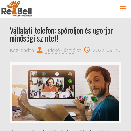
Vállalati telefon: spóroljon és ugorjon
minőségi szintet!
Közreadta
Hriskó László
at
2023-09-20