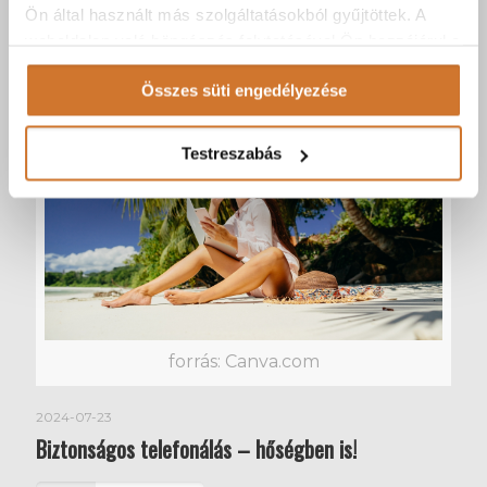
telefonközpont
Ön által használt más szolgáltatásokból gyűjtöttek. A
weboldalon való böngészés folytatásával Ön hozzájárul a
Tovább
sütik használatához.
Összes süti engedélyezése
Testreszabás
forrás: Canva.com
2024-07-23
Biztonságos telefonálás – hőségben is!