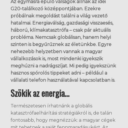
Az egymásra épülő válságok állnak az idei
G20-találkozó középpontjában. Ezekre
próbálnak megoldást találni a világ vezető
hatalmai. Energiaválság, gazdasági visszaesés,
háború, klímakatasztrófa – csak pár aktuális
probléma. Nemcsak globálisan, hanem helyi
szinten is begyűrűznek az életünkbe. Egyre
nehezebb helyzetben vannak a magyar
vállalkozások is, most mindenki igyekszik
meghúzni a nadrágszíjat. Mi pedig igyekszünk
hasznos spórolós tippeket adni – például a
vállalati telefon használatával kapcsolatban is.
Szökik az energia…
Természetesen írhatnánk a globális
katasztrófaelhárítási stratégiákról is, de talán
fontosabb, hogy megnézzük: a magyar cégek
mit tehetnek a saját fennmaradásukért. Az