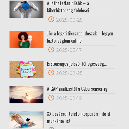
A láthatatlan hősök – a
kiberbiztonság felelősei
2025-03-25
Jön a legkritikusabb időszak – legyen
biztonságban online!
2025-03-17
Biztonságos jelszó, fél egészség…
2025-02-25
A GAP analízistől a Cybersensei-ig
2025-02-19
XXI. századi telefonközpont a hibrid
munkához is!