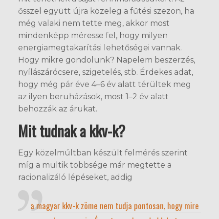
ősszel együtt újra közeleg a fűtési szezon, ha
még valaki nem tette meg, akkor most
mindenképp méresse fel, hogy milyen
energiamegtakarítási lehetőségei vannak.
Hogy mikre gondolunk? Napelem beszerzés,
nyílászárócsere, szigetelés, stb. Érdekes adat,
hogy még pár éve 4–6 év alatt térültek meg
az ilyen beruházások, most 1–2 év alatt
behozzák az árukat.
Mit tudnak a kkv-k?
Egy közelmúltban készült felmérés szerint
míg a multik többsége már megtette a
racionalizáló lépéseket, addig
a magyar kkv-k zöme nem tudja pontosan, hogy mire