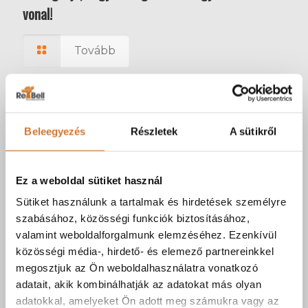
vonal!
Tovább
Beleegyezés
Részletek
A sütikről
Ez a weboldal sütiket használ
Sütiket használunk a tartalmak és hirdetések személyre
szabásához, közösségi funkciók biztosításához,
valamint weboldalforgalmunk elemzéséhez. Ezenkívül
forrás: Canva.com
közösségi média-, hirdető- és elemező partnereinkkel
megosztjuk az Ön weboldalhasználatra vonatkozó
2024-08-13
adatait, akik kombinálhatják az adatokat más olyan
A jövő szolgáltatása a jelenben – VoIP
adatokkal, amelyeket Ön adott meg számukra vagy az