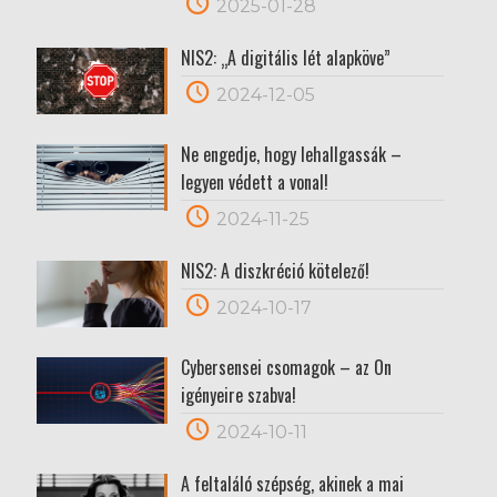
2025-01-28
NIS2: „A digitális lét alapköve”
2024-12-05
Ne engedje, hogy lehallgassák –
legyen védett a vonal!
2024-11-25
NIS2: A diszkréció kötelező!
2024-10-17
Cybersensei csomagok – az Ön
igényeire szabva!
2024-10-11
A feltaláló szépség, akinek a mai