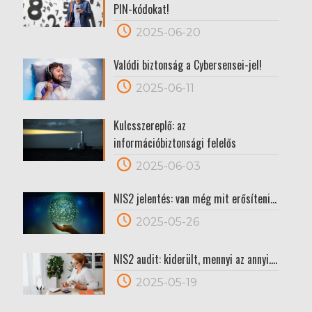
PIN-kódokat!
2025-06-20
Valódi biztonság a Cybersensei-jel!
2025-06-11
Kulcsszereplő: az
információbiztonsági felelős
2025-06-03
NIS2 jelentés: van még mit erősíteni…
2025-05-26
NIS2 audit: kiderült, mennyi az annyi….
2025-05-19